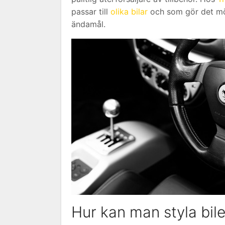
passar till
olika bilar
och som gör det möjl
ändamål.
Hur kan man styla bil