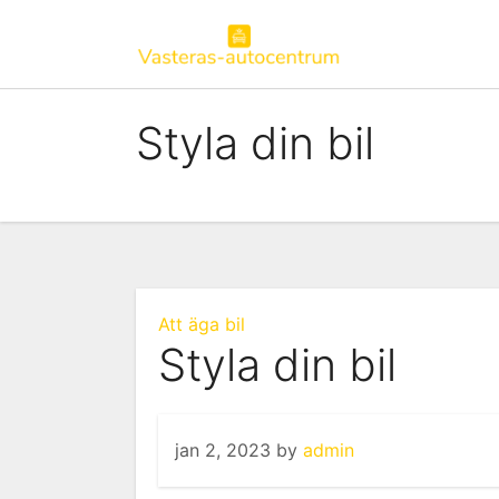
Skip
to
content
Styla din bil
Att äga bil
Styla din bil
jan 2, 2023
by
admin