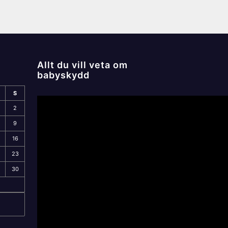
Allt du vill veta om
babyskydd
S
2
9
16
23
30