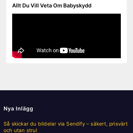
Allt Du Vill Veta Om Babyskydd
Nya Inlägg
Så skickar du bildelar via Sendify – säkert, prisvärt
och utan strul