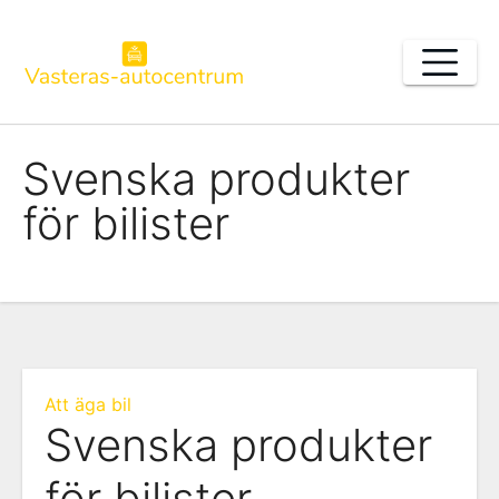
Skip
to
content
Svenska produkter
för bilister
Att äga bil
Svenska produkter
för bilister