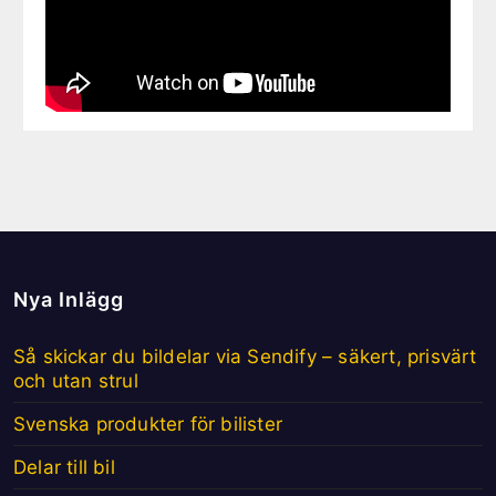
Nya Inlägg
Så skickar du bildelar via Sendify – säkert, prisvärt
och utan strul
Svenska produkter för bilister
Delar till bil