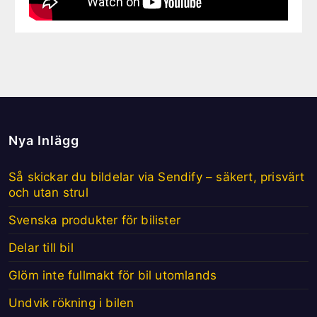
Nya Inlägg
Så skickar du bildelar via Sendify – säkert, prisvärt
och utan strul
Svenska produkter för bilister
Delar till bil
Glöm inte fullmakt för bil utomlands
Undvik rökning i bilen