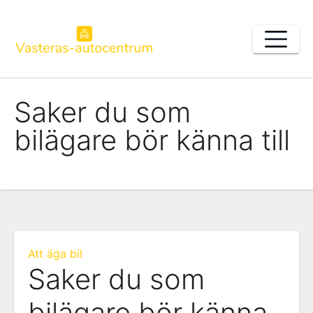
Skip
to
content
Saker du som
bilägare bör känna till
Att äga bil
Saker du som
bilägare bör känna