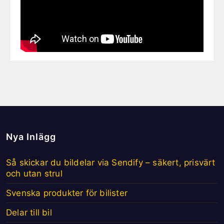
Nya Inlägg
Så skickar du bildelar via Sendify – säkert, prisvärt
och utan strul
Svenska produkter för bilister
Delar till bil